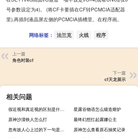
号参数设定为4)。 (将CF卡要插在CF转PCMCIA适配器
里),再插到液晶屏左侧的PCMCIA插槽里。在程序画。
网络标签：
法兰克
火线
程序
上一篇
角色时装cf
下一篇
cf天龙展示
相关问题
假近视和真近视的区别是什么（假近视和真近视的区别）
星露谷物语怎么锻造熔炉
原神沙漠铁人怎么打
最终幻想扛起露娜公主
忽有故人心上过的下一句是什么
原神怎么查看原石抽奖记录