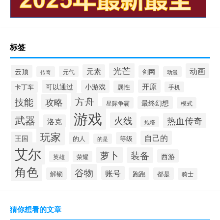
标签
光芒
动画
元素
云顶
剑网
元气
传奇
动漫
开原
可以通过
小游戏
属性
卡丁车
手机
方舟
技能
攻略
最终幻想
星际争霸
模式
游戏
武器
火线
热血传奇
洛克
炮塔
玩家
自己的
王国
的人
等级
的是
艾尔
萝卜
装备
西游
英雄
荣耀
角色
谷物
账号
解锁
跑跑
都是
骑士
猜你想看的文章