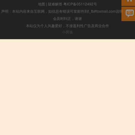
地图
|
疑难解答
粤ICP备05112492号
声明：本站内容来自互联网，如信息有错误可发邮件到f_fb#foxmail.com说明，我们
会及时纠正，谢谢
本站仅为个人兴趣爱好，不接盈利性广告及商业合作
小男孩