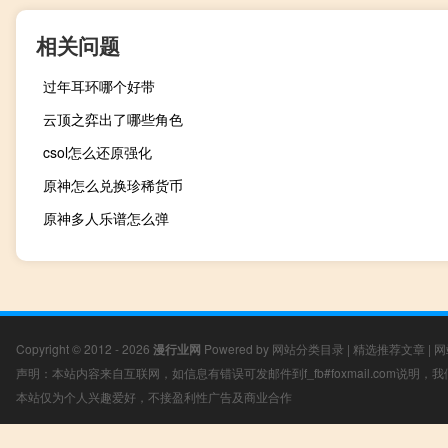
相关问题
过年耳环哪个好带
云顶之弈出了哪些角色
csol怎么还原强化
原神怎么兑换珍稀货币
原神多人乐谱怎么弹
Copyright © 2012 - 2026
漫行业网
Powered by
网站分类目录
|
精选推荐文章
|
网
声明：本站内容来自互联网，如信息有错误可发邮件到f_fb#foxmail.com说明
本站仅为个人兴趣爱好，不接盈利性广告及商业合作