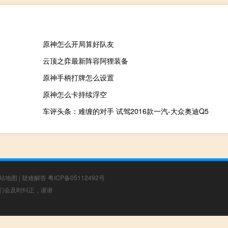
原神怎么开局算好队友
云顶之弈最新阵容阿狸装备
原神手柄打牌怎么设置
原神怎么卡持续浮空
车评头条：难缠的对手 试驾2016款一汽-大众奥迪Q5
站地图
|
疑难解答
粤ICP备05112492号
，我们会及时纠正，谢谢