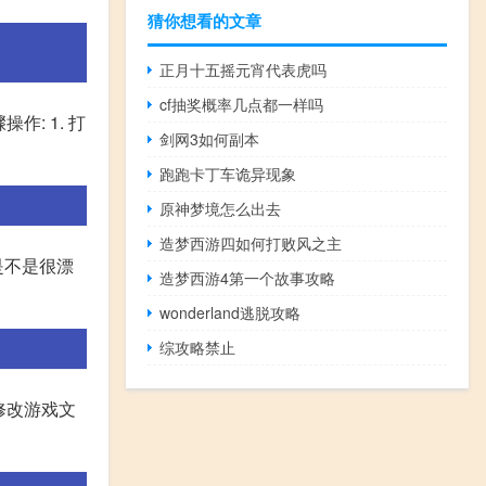
猜你想看的文章
正月十五摇元宵代表虎吗
cf抽奖概率几点都一样吗
: 1. 打
剑网3如何副本
跑跑卡丁车诡异现象
原神梦境怎么出去
造梦西游四如何打败风之主
是不是很漂
造梦西游4第一个故事攻略
wonderland逃脱攻略
综攻略禁止
修改游戏文