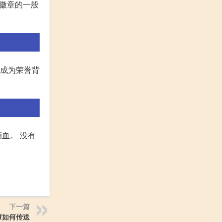
位徽章的一般
会成为荣誉背
血。 没有
下一篇
cf如何传送