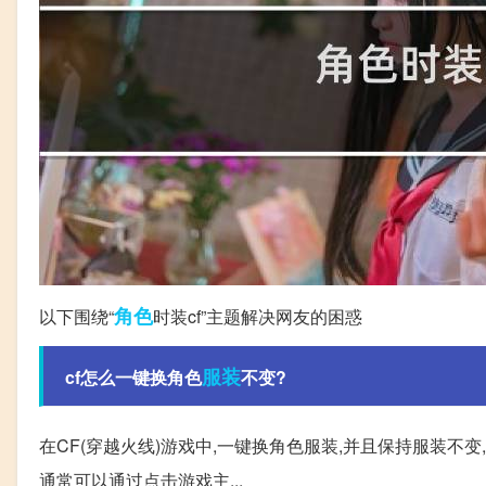
角色
以下围绕“
时装cf”主题解决网友的困惑
服装
cf怎么一键换角色
不变?
在CF(穿越火线)游戏中,一键换角色服装,并且保持服装不变,
通常可以通过点击游戏主...