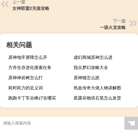
上一篇
女神联盟2充值攻略
下一篇
一级火龙攻略
相关问题
原神地牢屏障怎么开
虚幻商城原神怎么进
方舟生存进化搜索任务
指尖梦幻攻略大全
原神神岩树怎么打
原神猫怎么抓
耗时耗力的近义词
热血传奇大佬人物讲解图
跑跑卡丁车尖峰z7在哪买
星露谷物语石英怎么发货
☚