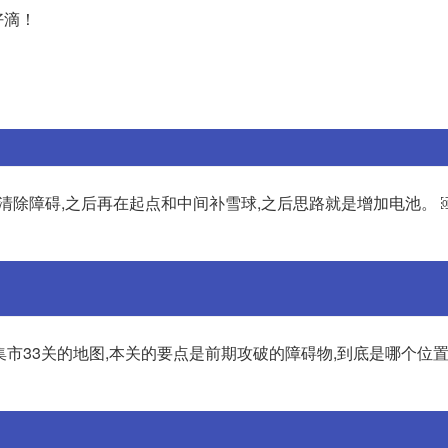
好滴！
果清除障碍,之后再在起点和中间补雪球,之后思路就是增加电池。 ￼
3集市33关的地图,本关的要点是前期攻破的障碍物,到底是哪个位