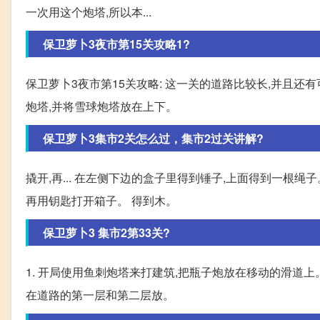
一次用这个炮塔,所以本...
保卫萝卜3夜市第15关攻略1?
保卫萝卜3夜市第15关攻略: 这一关的道路比较长,并且还
炮塔,并将雪球炮塔放在上下。
保卫萝卜3集市2关怎么过，集市2过关讲解?
撬开,再... 在左侧下边的盒子里得到锤子,上面得到一根绳
再用钥匙打开箱子。 得到木。
保卫萝卜3 集市2第33关?
1. 开局使用鱼刺炮塔来打建筑,把瓶子炮放在移动的滑道上。 
在道路的第一层和第二层放。