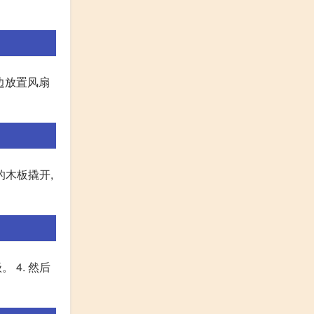
边放置风扇
的木板撬开,
 4. 然后