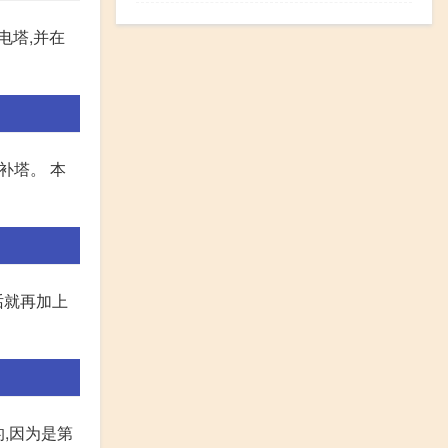
电塔,并在
补塔。 本
话就再加上
的,因为是第