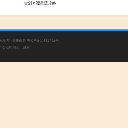
古剑奇谭星蕴攻略
站地图
|
疑难解答
粤ICP备05112492号
，我们会及时纠正，谢谢