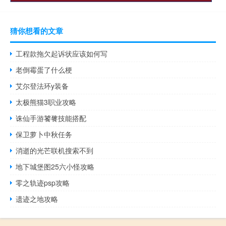
猜你想看的文章
工程款拖欠起诉状应该如何写
老倒霉蛋了什么梗
艾尔登法环y装备
太极熊猫3职业攻略
诛仙手游饕餮技能搭配
保卫萝卜中秋任务
消逝的光芒联机搜索不到
地下城堡图25六小怪攻略
零之轨迹psp攻略
遗迹之地攻略