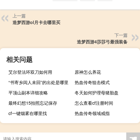
上一篇
造梦西游ol月卡去哪里买
下一篇
造梦西游4莎莎弓最强装备
相关问题
艾尔登法环双刀如何用
原神怎么养花
“书寄乡闾人未回”的出处是哪里
热血传奇狙击模式
平顶山副本详细攻略
冬天如何护理母猪胎盘
最终幻想15拍照忘记保存
怎么查看cf注册时间
cf一键烟雾在哪里找
热血传奇领域戒指
☚