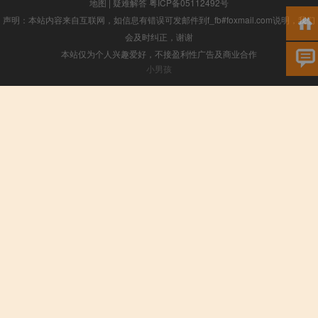
地图
|
疑难解答
粤ICP备05112492号
声明：本站内容来自互联网，如信息有错误可发邮件到f_fb#foxmail.com说明，我们
会及时纠正，谢谢
本站仅为个人兴趣爱好，不接盈利性广告及商业合作
小男孩