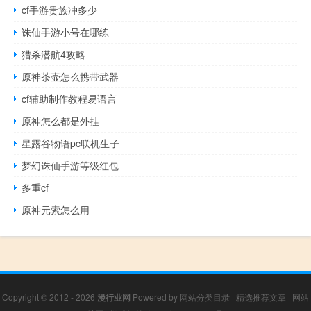
cf手游贵族冲多少
诛仙手游小号在哪练
猎杀潜航4攻略
原神茶壶怎么携带武器
cf辅助制作教程易语言
原神怎么都是外挂
星露谷物语pc联机生子
梦幻诛仙手游等级红包
多重cf
原神元索怎么用
Copyright © 2012 - 2026
漫行业网
Powered by
网站分类目录
|
精选推荐文章
|
网站