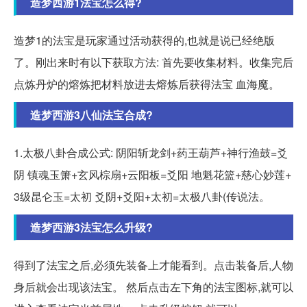
造梦西游1法宝怎么得?
造梦1的法宝是玩家通过活动获得的,也就是说已经绝版
了。刚出来时有以下获取方法: 首先要收集材料。收集完后
点炼丹炉的熔炼把材料放进去熔炼后获得法宝 血海魔。
造梦西游3八仙法宝合成?
1.太极八卦合成公式: 阴阳斩龙剑+药王葫芦+神行渔鼓=爻
阴 镇魂玉箫+玄风棕扇+云阳板=爻阳 地魁花篮+慈心妙莲+
3级昆仑玉=太初 爻阴+爻阳+太初=太极八卦(传说法。
造梦西游3法宝怎么升级?
得到了法宝之后,必须先装备上才能看到。点击装备后,人物
身后就会出现该法宝。 然后点击左下角的法宝图标,就可以