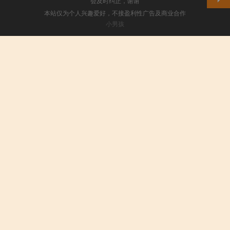
会及时纠正，谢谢
本站仅为个人兴趣爱好，不接盈利性广告及商业合作
小男孩