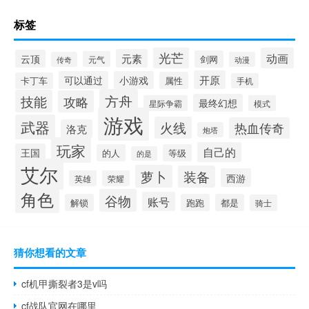
标签
光芒
动画
元素
云顶
剑网
元气
传奇
动漫
开原
可以通过
小游戏
属性
卡丁车
手机
方舟
技能
攻略
最终幻想
星际争霸
模式
游戏
武器
火线
热血传奇
洛克
炮塔
玩家
自己的
王国
的人
等级
的是
艾尔
萝卜
装备
西游
英雄
荣耀
角色
谷物
账号
解锁
跑跑
都是
骑士
猜你想看的文章
cf机甲撕裂者3是v吗
cf战队官网在哪里