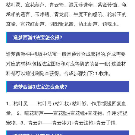
枯叶灵、宣花葫芦、青云箭、混元珍珠伞、紫金铃铛、龟
丞相的遗言、玉净瓶、青龙箭、牛魔王的怒吼、轮转王的
哀嚎、宣花红葫芦、阴阳斩龙箭、药王葫芦、镇魂玉。
造梦西游4法宝怎么得?
造梦西游4手机版中法宝一般是通过合成获得的,合成需要
对应的材料(包括法宝图纸和对应等阶的装备一套),这些材
料都可以通过刷副本获得。合成步骤如下: 1.收集。
造梦西游3法宝怎么合成?
1、枯叶灵——枯叶弓+枯叶杖+枯叶衫。作用:缓慢回复血
量。 2、喧花葫芦——宣花坠+宣花锤+宣花袍。作用:捕捉
宠物。3、青云剑——青云冰刀+青云法袍+青云手镯。