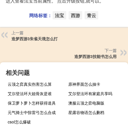
进入查看法宝当前属性。 点击升级按钮,就可以。
网络标签：
法宝
西游
青云
上一篇
造梦西游3朱雀天境怎么打
下一篇
造梦西游3技能书怎么用
相关问题
云顶之弈真实伤害怎么算
原神界面怎么抽卡
艾尔登法环大姐骨灰是谁
艾尔登法环有家庭共享吗
保卫萝卜萝卜怎样获得道具
澳服云顶之弈电脑版
元气骑士中惊雷弓怎么合成
星露谷物语怎么删档
csol怎么爆破