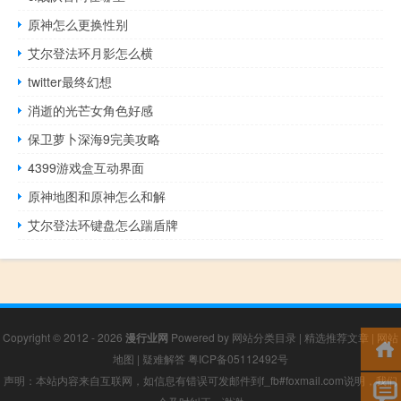
原神怎么更换性别
艾尔登法环月影怎么横
twitter最终幻想
消逝的光芒女角色好感
保卫萝卜深海9完美攻略
4399游戏盒互动界面
原神地图和原神怎么和解
艾尔登法环键盘怎么踹盾牌
Copyright © 2012 - 2026
漫行业网
Powered by
网站分类目录
|
精选推荐文章
|
网站
地图
|
疑难解答
粤ICP备05112492号
声明：本站内容来自互联网，如信息有错误可发邮件到f_fb#foxmail.com说明，我们