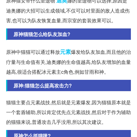
迪奥
原神猫女带什么圣遗物
娜的圣遗物可以选择;原因是
迪奥娜的大招可以生成领域,不仅可以对里面的敌人造成伤
害,也可以为队友恢复血量,而宗室的套装效果可以。
原神猫猫怎么给队友加血?
元素
原神中猫猫可以通过释放
爆发给队友加血,而且他的治
疗量与生命值有关,迪奥娜的生命值越高,给队友增加的血量
越高,很适合搭配冰元素主c角色,例如甘雨和神。
原神:猫猫怎么提高攻击力?
猫猫主要点元素战技,然后就是元素爆发,因为猫猫原本就是
一个套盾辅助,所以肯定优先点元素战技,然后对于作为辅助
的猫猫来说,普通攻击几乎没用,所以其次建议。
原神怎么抓猫咪?