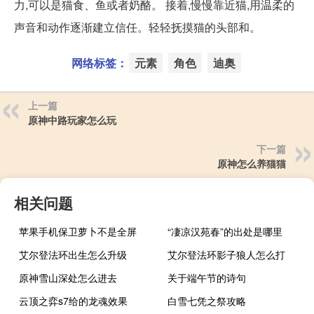
力,可以是猫食、鱼或者奶酪。 接着,慢慢靠近猫,用温柔的
声音和动作逐渐建立信任。轻轻抚摸猫的头部和。
网络标签：
元素
角色
迪奥
上一篇
原神中路玩家怎么玩
下一篇
原神怎么养猫猫
相关问题
苹果手机保卫萝卜不是全屏
“凄凉汉苑春”的出处是哪里
艾尔登法环出生怎么升级
艾尔登法环影子狼人怎么打
原神雪山深处怎么进去
关于端午节的诗句
云顶之弈s7给的龙魂效果
白雪七凭之祭攻略