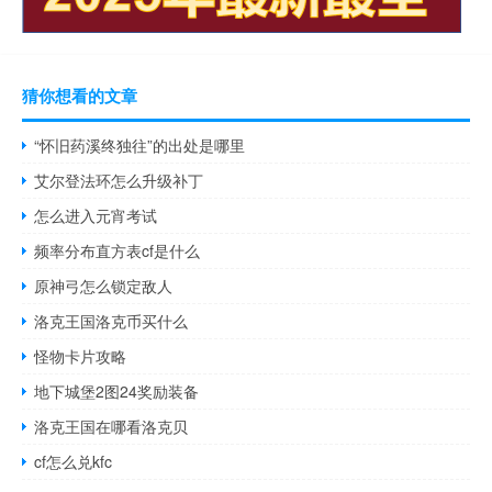
猜你想看的文章
“怀旧药溪终独往”的出处是哪里
艾尔登法环怎么升级补丁
怎么进入元宵考试
频率分布直方表cf是什么
原神弓怎么锁定敌人
洛克王国洛克币买什么
怪物卡片攻略
地下城堡2图24奖励装备
洛克王国在哪看洛克贝
cf怎么兑kfc