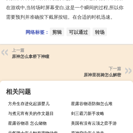
在游戏中,当转场时屏幕变白,这是一个瞬间的过程,所以你
需要预判并准确按下截屏按钮。在合适的时机迅速。
网络标签：
剪辑
可以通过
转场
上一篇
原神怎么拿桥下神瞳
下一篇
原神里祝祷怎么解密
相关问题
方舟生存进化起源婴儿
星露谷物语防御怎么堆
与煮元宵有关的作文题目
剑三霸刀新手攻略
星露谷物语 怎么储物
美国有没有云顶之弈手游
元气骑士怎么触发宠物动作
原神空中怎么攻击