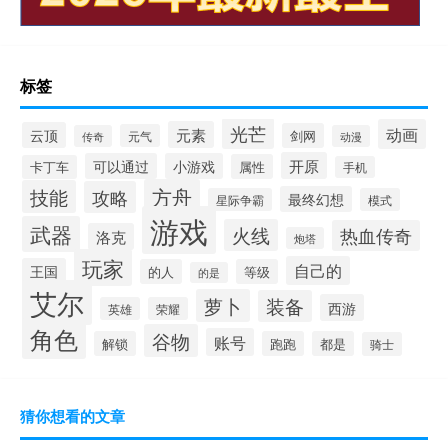
标签
光芒
动画
元素
云顶
剑网
元气
传奇
动漫
开原
可以通过
小游戏
属性
卡丁车
手机
方舟
技能
攻略
最终幻想
星际争霸
模式
游戏
武器
火线
热血传奇
洛克
炮塔
玩家
自己的
王国
的人
等级
的是
艾尔
萝卜
装备
西游
英雄
荣耀
角色
谷物
账号
解锁
跑跑
都是
骑士
猜你想看的文章