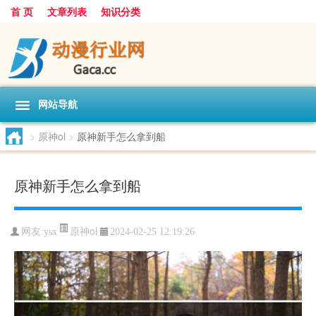
首 页
文章列表
知识分类
网站导航
>
原神ol
>
原神新手怎么拿到船
原神新手怎么拿到船
原神ol
网友:
ysx
2024-02-25 12:19:26