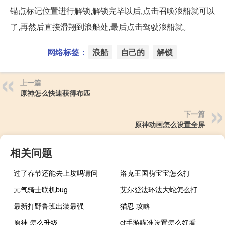
锚点标记位置进行解锁,解锁完毕以后,点击召唤浪船就可以
了,再然后直接滑翔到浪船处,最后点击驾驶浪船就。
网络标签：
浪船
自己的
解锁
上一篇
原神怎么快速获得布匹
下一篇
原神动画怎么设置全屏
相关问题
过了春节还能去上坟吗请问
洛克王国萌宝宝怎么打
元气骑士联机bug
艾尔登法环法大蛇怎么打
最新打野鲁班出装最强
猫忍 攻略
原神 怎么升级
cf手游瞄准设置怎么好看