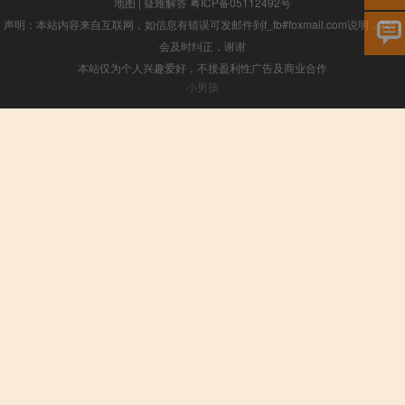
地图
|
疑难解答
粤ICP备05112492号
声明：本站内容来自互联网，如信息有错误可发邮件到f_fb#foxmail.com说明，我们
会及时纠正，谢谢
本站仅为个人兴趣爱好，不接盈利性广告及商业合作
小男孩