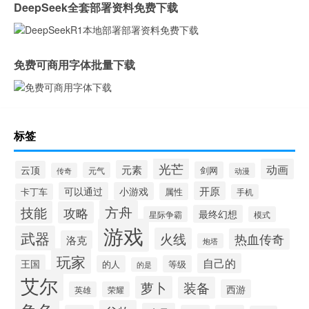
DeepSeek全套部署资料免费下载
免费可商用字体批量下载
标签
光芒
动画
元素
云顶
剑网
元气
传奇
动漫
开原
可以通过
小游戏
属性
卡丁车
手机
方舟
技能
攻略
最终幻想
星际争霸
模式
游戏
武器
火线
热血传奇
洛克
炮塔
玩家
自己的
王国
的人
等级
的是
艾尔
萝卜
装备
西游
英雄
荣耀