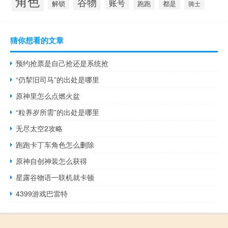
角色
谷物
账号
解锁
跑跑
都是
骑士
猜你想看的文章
预约抢票是自己抢还是系统抢
“仍挈旧司马”的出处是哪里
原神里怎么点燃火盆
“粒养岁所需”的出处是哪里
无尽太空2攻略
跑跑卡丁车角色怎么删除
原神自创神装怎么获得
星露谷物语一联机就卡顿
4399游戏巴雷特