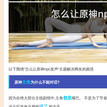
以下围绕“怎么让原神npc发声”主题解决网友的困惑
主角
原神
为什么不能对话?
都是
因为在绝大部分主线剧情中,主角
哑巴。 不是为了节
说了
这个应急食品替他
,相当于。