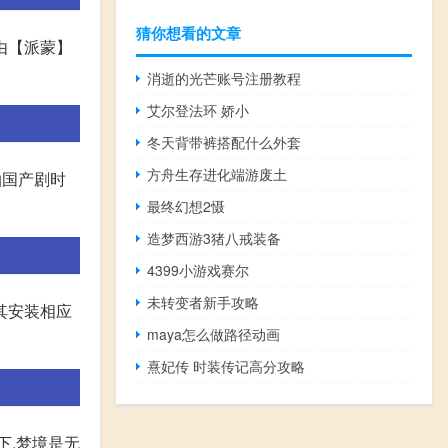
猜你想看的文章
由【派蒙】
消逝的光芒账号注册教程
艾尔登法环 娇小
冬天背带裤搭配什么外套
方舟生存进化端游废土
拍国产剧时
最终幻想2慑
造梦西游3猪八戒装备
4399小游戏赛尔
未转变者新手攻略
其安装相应
maya怎么做路径动画
熹妃传 时装传记高分攻略
下,梦境是无