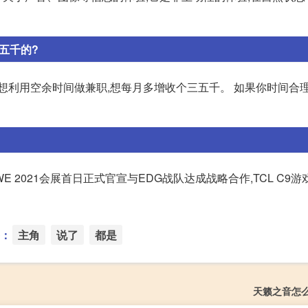
五千的?
想利用空余时间做兼职,想每月多增收个三五千。 如果你时间合理
WE 2021会展首日正式官宣与EDG战队达成战略合作,TCL C9
：
主角
说了
都是
天籁之音怎