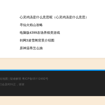
心灵鸡汤是什么意思呢（心灵鸡汤是什么意思）
寻仙火焰山攻略
电脑版4399农场养殖类游戏
剑网3凌雪阁背景介绍图
原神温蒂怎么抽
站地图
|
疑难解答
粤ICP备05112492号
，我们会及时纠正，谢谢