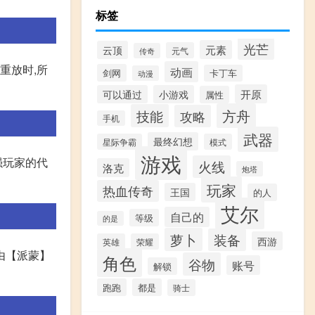
标签
光芒
元素
云顶
元气
传奇
重放时,所
动画
剑网
卡丁车
动漫
开原
可以通过
小游戏
属性
方舟
技能
攻略
手机
武器
最终幻想
星际争霸
模式
游戏
强玩家的代
火线
洛克
炮塔
玩家
热血传奇
王国
的人
艾尔
自己的
等级
的是
萝卜
装备
西游
英雄
荣耀
由【派蒙】
角色
谷物
账号
解锁
跑跑
都是
骑士