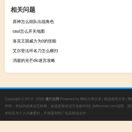
相关问题
原神怎么组队出战角色
csol怎么开关地图
洛克王国威力为0的技能
艾尔登法环名刀怎么横扫
消逝的光芒dlc迷宫攻略
Copyright © 2012 - 2026
漫行业网
Powered by
网站分类目录
|
精选推荐文章
|
网
声明：本站内容来自互联网，如信息有错误可发邮件到f_fb#foxmail.com说明
本站仅为个人兴趣爱好，不接盈利性广告及商业合作