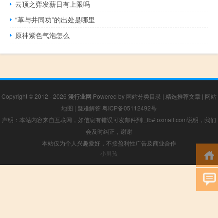
云顶之弈发薪日有上限吗
“革与井同功”的出处是哪里
原神紫色气泡怎么
Copyright © 2012 - 2026
漫行业网
Powered by
网站分类目录
|
精选推荐文章
|
网站
地图
|
疑难解答
粤ICP备05112492号
声明：本站内容来自互联网，如信息有错误可发邮件到f_fb#foxmail.com说明，我们
会及时纠正，谢谢
本站仅为个人兴趣爱好，不接盈利性广告及商业合作
小男孩