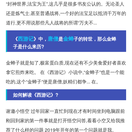
“封神世界,法宝为王”,这几乎是很多书友公认的。无论圣人
还是炼气士,甚至普通战将,一个好的法宝足以抵消千万年的
道行,更不用说那些凡人战将的所谓“万夫不...
西游记
唐僧
金蝉
《
》中，
是
子的转世，那么金蝉
子是什么来历?
金蝉子就是知了,极富蛋白质,现在还有不少美食爱好者喜欢
拿它煎炸来吃。 在《西游记》小说中,“金蝉子”也是一个能
吃的,这个“金蝉子”便是唐僧,妖精们都争... 在。
如何解读《西游记》?
谢邀小悟空 过年回家一直忙到现在才有时间坐到电脑跟前
刚回到家的第一件事就是打开悟空问答,看看小空又给我推
荐了什么样的问题 2019年开年的第一个问题就是我。