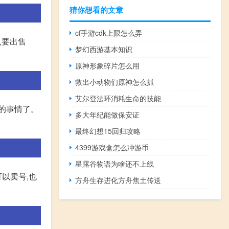
猜你想看的文章
cf手游cdk上限怎么弄
认要出售
梦幻西游基本知识
原神形象碎片怎么用
救出小动物们原神怎么抓
艾尔登法环消耗生命的技能
好的事情了。
多大年纪能做保安证
最终幻想15回归攻略
4399游戏盒怎么冲游币
星露谷物语为啥还不上线
以卖号,也
方舟生存进化方舟焦土传送