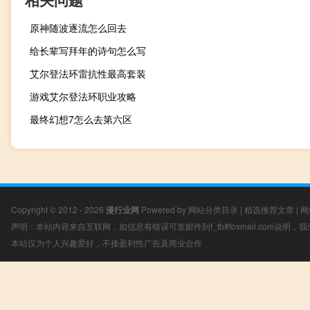
原神随波逐流怎么回去
给长辈写拜年的诗句怎么写
艾尔登法环雷抗性最高套装
游戏艾尔登法环职业攻略
最终幻想7怎么去第六区
Copyright © 2012 - 2026
漫行业网
Powered by
网站分类目录
|
精选推荐文章
|
网
声明：本站内容来自互联网，如信息有错误可发邮件到f_fb#foxmail.com说明
本站仅为个人兴趣爱好，不接盈利性广告及商业合作