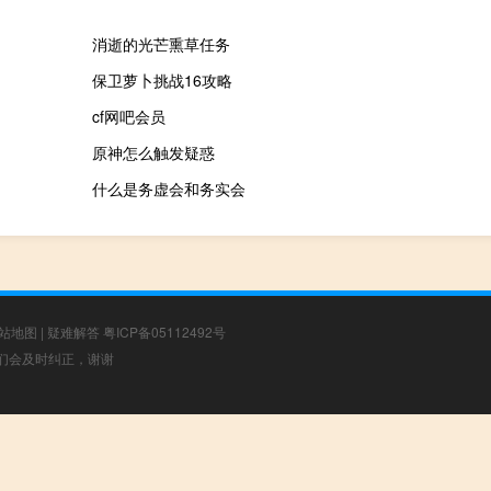
消逝的光芒熏草任务
保卫萝卜挑战16攻略
cf网吧会员
原神怎么触发疑惑
什么是务虚会和务实会
站地图
|
疑难解答
粤ICP备05112492号
，我们会及时纠正，谢谢