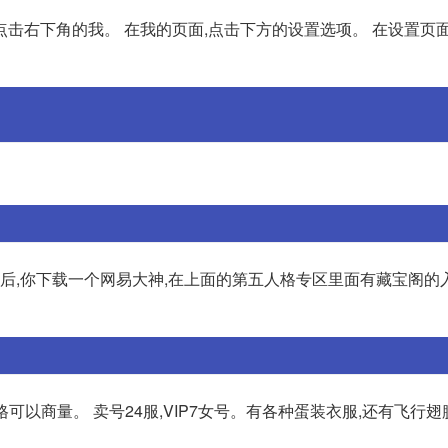
然后点击右下角的我。 在我的页面,点击下方的设置选项。 在设置页
后,你下载一个网易大神,在上面的第五人格专区里面有藏宝阁的入
价格可以商量。 卖号24服,VIP7女号。有各种蛋装衣服,还有飞行