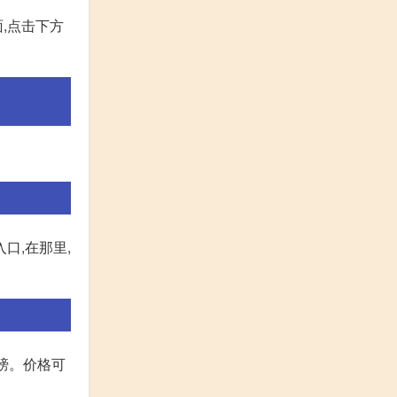
面,点击下方
口,在那里,
翅膀。价格可