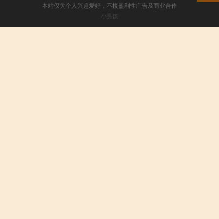
本站仅为个人兴趣爱好，不接盈利性广告及商业合作
小男孩