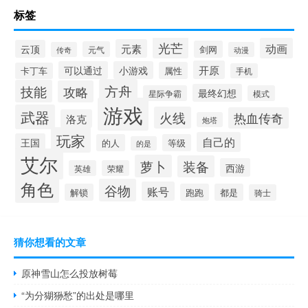
标签
光芒
动画
元素
云顶
剑网
元气
传奇
动漫
开原
可以通过
小游戏
属性
卡丁车
手机
方舟
技能
攻略
最终幻想
星际争霸
模式
游戏
武器
火线
热血传奇
洛克
炮塔
玩家
自己的
王国
的人
等级
的是
艾尔
萝卜
装备
西游
英雄
荣耀
角色
谷物
账号
解锁
跑跑
都是
骑士
猜你想看的文章
原神雪山怎么投放树莓
“为分猢狲愁”的出处是哪里