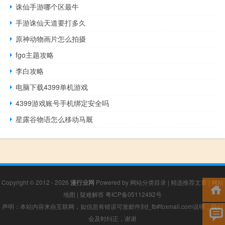
诛仙手游哪个区最牛
手游诛仙天道要打多久
原神动物画片怎么拍摄
fgo主题攻略
李白攻略
电脑下载4399单机游戏
4399游戏账号手机绑定安全吗
星露谷物语怎么移动马厩
Copyright © 2012 - 2026
漫行业网
Powered by
网站分类目录
|
精选推荐文章
|
网站
地图
|
疑难解答
粤ICP备05112492号
声明：本站内容来自互联网，如信息有错误可发邮件到f_fb#foxmail.com说明，我们
会及时纠正，谢谢