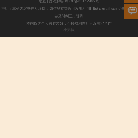
地图
|
疑难解答
粤ICP备05112492号
声明：本站内容来自互联网，如信息有错误可发邮件到f_fb#foxmail.com说明，我们
会及时纠正，谢谢
本站仅为个人兴趣爱好，不接盈利性广告及商业合作
小男孩