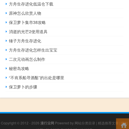
方舟生存进化低温仓下载
原神怎么欣赏人物
保卫萝卜集市38攻略
消逝的光芒2使用道具
锤子方舟生存进化
方舟生存进化怎样生出宝宝
二次元动画怎么制作
秘密岛攻略
“不肯系船寻酒酤”的出处是哪里
保卫萝卜的步骤
Copyright © 2012 - 2026
漫行业网
Powered by
网站分类目录
|
精选推荐文章
|
网站