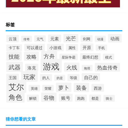
标签
光芒
动画
元素
云顶
剑网
元气
传奇
动漫
开原
可以通过
小游戏
属性
卡丁车
手机
方舟
技能
攻略
最终幻想
星际争霸
模式
游戏
武器
火线
热血传奇
洛克
炮塔
玩家
自己的
王国
的人
等级
的是
艾尔
萝卜
装备
西游
英雄
荣耀
角色
谷物
账号
解锁
跑跑
都是
骑士
猜你想看的文章