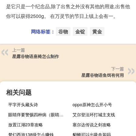
是它只是一个纪念品,除了出售之外没有其他的用途,出售他
你可以获得2500g。 在万灵节的节日上镇上会有一。
网络标签：
谷物
金锭
黄金
上一篇
星露谷物语座椅怎么制作
下一篇
星露谷物语鱼饵有何用
相关问题
平字开头藏头诗
oppo原神怎么开小号
眼睛痒要警惕四种病（眼睛周围肿痒红是什么原因）
艾尔登法环打城主支线
放置江湖23章攻略
塞尔达传说之剑攻略
梦幻西游138级怎么赚钱
貂蝉可以出吸血装吗