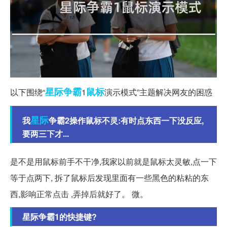
星际争霸
鼠标
以下围绕“
1
演示模式”主题解决网友的困惑
星际
我
争霸2操作鼠标不灵:有时点东西一下没反应,
要两三下才...
是不是用鼠标前手不干净,我家以前就是鼠标太灵敏,点一下
等于点两下, 拆了鼠标后发现里面有一些黑色的粘粘的东
西,影响正常点击 ,弄掉后就好了。 微。
星际争霸1的快捷键?