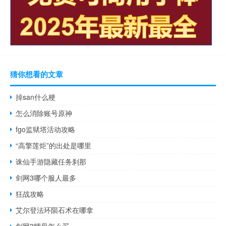
猜你想看的文章
掉san什么梗
怎么消除账号原神
fgo监狱塔活动攻略
“高擎莲炬”的出处是哪里
诛仙手游隐藏任务刹那
剑网3哪个服人最多
狂战攻略
艾尔登法环陨石术在哪拿
剑网3螺母怎么买