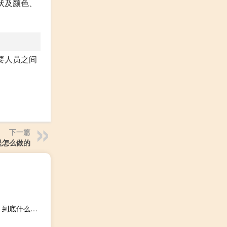
状及颜色、
要人员之间
下一篇
是怎么做的
大量沙丁鱼涌入日本渔港后集体死亡专家发声：水的事缺氧 到底什么情况呢