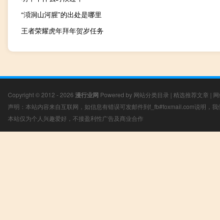
“澒洞山河腥”的出处是哪里
王者荣耀虎年拜年贺岁任务
Copyright © 2012 - 2026
漫行业网
Powered by
网站分类目录
|
精选推荐文章
|
网
声明：本站内容来自互联网，如信息有错误可发邮件到f_fb#foxmail.com说明
本站仅为个人兴趣爱好，不接盈利性广告及商业合作