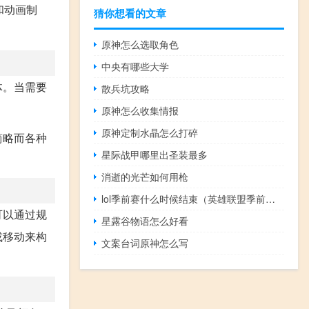
计和动画制
猜你想看的文章
原神怎么选取角色
中央有哪些大学
体。当需要
散兵坑攻略
原神怎么收集情报
原神定制水晶怎么打碎
简略而各种
星际战甲哪里出圣装最多
。
消逝的光芒如何用枪
lol季前赛什么时候结束（英雄联盟季前赛什么意思）
可以通过规
星露谷物语怎么好看
或移动来构
文案台词原神怎么写