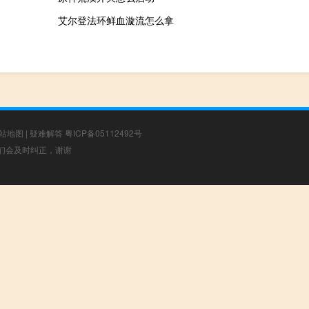
艾尔登法环鲜血漩流怎么拿
站地图
|
疑难解答
粤ICP备05112492号
，我们会及时纠正，谢谢