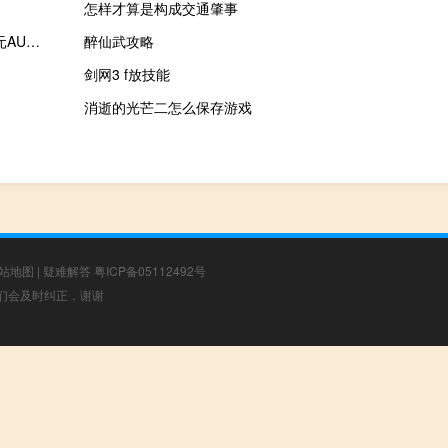
怎样才算是构成交通肇事
英镑兑美元GBP/USD日内涨幅扩大至0.50%现报1.2702澳元兑美元AUD/USD站上0.65日内涨0.30%
醉仙武攻略
剑网3 f放技能
消逝的光芒二怎么保存游戏
站地图
|
疑难解答
粤ICP备05112492号
，我们会及时纠正，谢谢