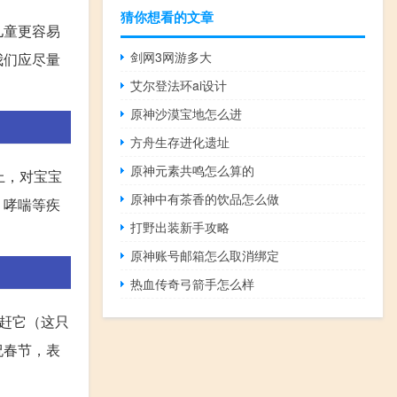
猜你想看的文章
儿童更容易
剑网3网游多大
我们应尽量
艾尔登法环ai设计
原神沙漠宝地怎么进
方舟生存进化遗址
原神元素共鸣怎么算的
上，对宝宝
原神中有茶香的饮品怎么做
、哮喘等疾
打野出装新手攻略
原神账号邮箱怎么取消绑定
热血传奇弓箭手怎么样
赶它（这只
祝春节，表