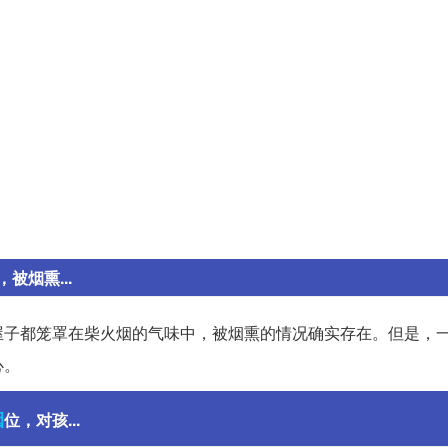
烟熏...
屋子都笼罩在柴火烟的气味中，被烟熏的情况确实存在。但是，
心。
烟
位，对孩...