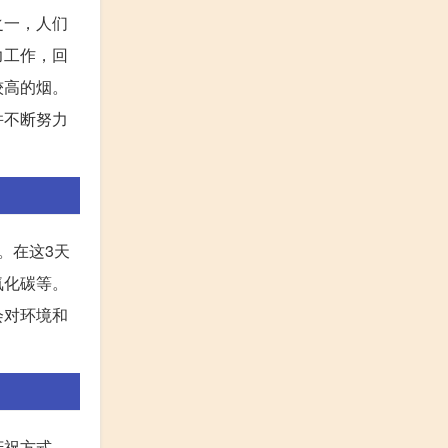
之一，人们
力工作，回
较高的烟。
并不断努力
。在这3天
氧化碳等。
会对环境和
庆祝方式。