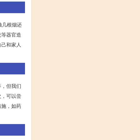
抽几根烟还
统等器官造
自己和家人
等，但我们
次，可以尝
措施，如药