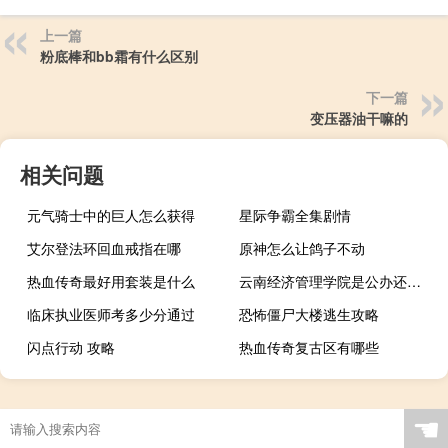
上一篇
粉底棒和bb霜有什么区别
下一篇
变压器油干嘛的
相关问题
元气骑士中的巨人怎么获得
星际争霸全集剧情
艾尔登法环回血戒指在哪
原神怎么让鸽子不动
热血传奇最好用套装是什么
云南经济管理学院是公办还是民办
临床执业医师考多少分通过
恐怖僵尸大楼逃生攻略
闪点行动 攻略
热血传奇复古区有哪些
☚