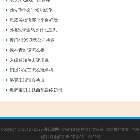
cf端游什么时候能优化
星露谷物语哪个平台好玩
cf挑战卡激怒是什么意思
厦门4399游戏公司待遇
原神青蛙该怎么捉
入编通知单去哪里拿
消逝的光芒怎么玩单机
洛克王国谁会换血
数码宝贝主题曲配最终幻想
Copyright © 2012 - 2026
漫行业网
Powered by
网站分类目录
|
精选推荐文章
|
网站
地图
|
疑难解答
粤ICP备05112492号