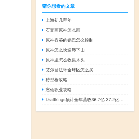
猜你想看的文章
上海初几拜年
石膏画原神怎么画
原神香菱的锅巴怎么控制
原神怎么快速爬下山
原神里怎么收集木头
艾尔登法环全球区怎么买
砖型枪攻略
忘仙职业攻略
Draftkings预计全年营收36.7亿-37.2亿美元公司原本预计34.6亿-35.4亿美元