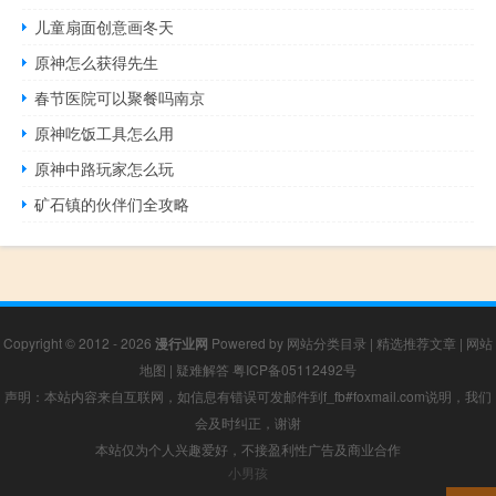
儿童扇面创意画冬天
原神怎么获得先生
春节医院可以聚餐吗南京
原神吃饭工具怎么用
原神中路玩家怎么玩
矿石镇的伙伴们全攻略
Copyright © 2012 - 2026
漫行业网
Powered by
网站分类目录
|
精选推荐文章
|
网站
地图
|
疑难解答
粤ICP备05112492号
声明：本站内容来自互联网，如信息有错误可发邮件到f_fb#foxmail.com说明，我们
会及时纠正，谢谢
本站仅为个人兴趣爱好，不接盈利性广告及商业合作
小男孩