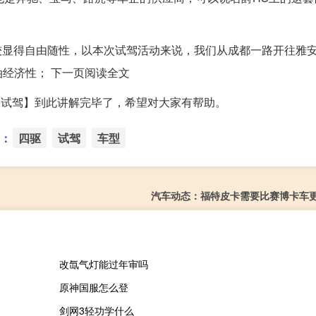
较显得自由随性，以本次试驾活动来说，我们从成都一路开往雅
经济性； 下一页阅读全文
山路试驾】到此讲解完毕了，希望对大家有帮助。
：
四驱
试驾
车型
汽车动态：福特皮卡需要比赛博卡车
改氙气灯能过年审吗
原神国服怎么登
剑网3轻功学什么