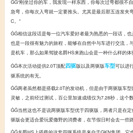
ĠĠ“刚坐过你的车，我发现一样东西，你每次过弯都很不
急弯，你每次入弯就一定要推头。尤其是最后那五连发夹
C。”
ĠĠ相信这段话是每一位汽车爱好者最为熟悉的一段话，
也是一段很有魅力的旅程，能够在自然中与车进行交流，
是机车，那么如果驾驶名爵HS来跑山会是一种什么样的体
四驱
车型
ĠĠ本次活动提供2.0T顶配
版以及两驱版
可以进
驱系统的有无。
ĠĠ两者虽然都是搭载2.0T的发动机，但是由于两驱版
灵敏，之前经过测试，百公里加速成绩仅为7.28秒，这个
ĠĠ当然这也不是说两驱版车型优于四驱版，两者只是在
驱版会更适合爱玩爱撒野的消费者，在节假日时会去一些
ĠĠ名爵HS上搭载的这套四驱系统是来自于GKN集团，