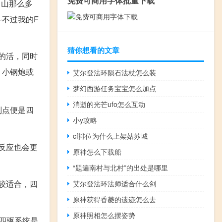
免费可商用字体批量下载
名山那么多
不过我的F
猜你想看的文章
的活，同时
、小钢炮或
艾尔登法环陨石法杖怎么装
梦幻西游任务宝宝怎么加点
消逝的光芒ufo怎么互动
别点便是四
小y攻略
cf排位为什么上架姑苏城
反应也会更
原神怎么下载船
“题遍南村与北村”的出处是哪里
较适合，四
艾尔登法环法师适合什么剑
原神获得香菱的遗迹怎么去
原神照相怎么摆姿势
套四驱系统是