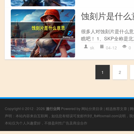
蚀刻片是什么
很多人对蚀刻片是什么意
瞧吧！ 1、SKP全称是北
sk
04-12
0
1
2
Copyright © 2012 - 2026
漫行业网
Powered by
网站分类目录
|
精选推荐文章
|
网
声明：本站内容来自互联网，如信息有错误可发邮件到f_fb#foxmail.com说明
本站仅为个人兴趣爱好，不接盈利性广告及商业合作