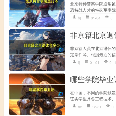
北京特种警察学院通常被
恐特战人才的特殊军事院
bj
01-04
0
非京籍北京退
非京籍人员在北京退休的
定条件等。根据最近的信
fj
01-01
0
哪些学院毕业
在中国，不同的学院颁发
证实学生具备工程技术、
nx
12-31
0