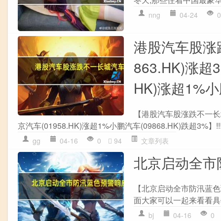
nng
04-24
0
港股汽车股涨跌
863.HK)涨超
HK)涨超1%小
【港股汽车股涨跌不一长城汽车
京汽车(01958.HK)涨超1%小鹏汽车(09868.HK)跌超3%】!!
gg
04-16
0
94
文章列表
北京启动全市
【北京启动全市防汛蓝色
面大家可以一起来看看具体
bj
04-16
0