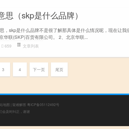
意思（skp是什么品牌）
思，skp是什么品牌不是很了解那具体是什么情况呢，现在让我
京华联(SKP)百货有限公司。 2、北京华联...
659
文章列表
3
4
下一页
尾页
站地图
|
疑难解答
粤ICP备05112492号
，我们会及时纠正，谢谢