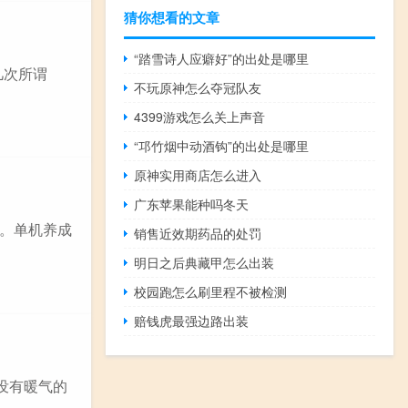
猜你想看的文章
“踏雪诗人应癖好”的出处是哪里
几次所谓
不玩原神怎么夺冠队友
4399游戏怎么关上声音
“邛竹烟中动酒钩”的出处是哪里
原神实用商店怎么进入
广东苹果能种吗冬天
谢邀。单机养成
销售近效期药品的处罚
明日之后典藏甲怎么出装
校园跑怎么刷里程不被检测
赔钱虎最强边路出装
没有暖气的