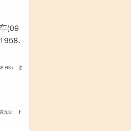
(09
958.
6.HK)、北
情况呢，下