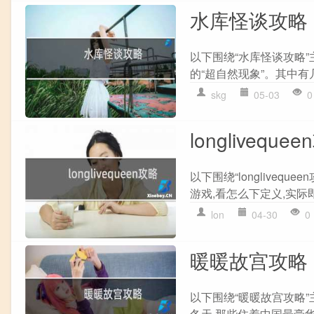
水库怪谈攻略
以下围绕“水库怪谈攻略”
的“超自然现象”。其中有几
skg
05-03
0
longliveque
以下围绕“longlive
游戏,看怎么下定义,实际即
lon
04-30
0
暖暖故宫攻略
以下围绕“暖暖故宫攻略
冬天,那些住着中国最豪华“