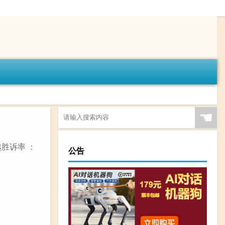
☚
胜诉率 ：
公告