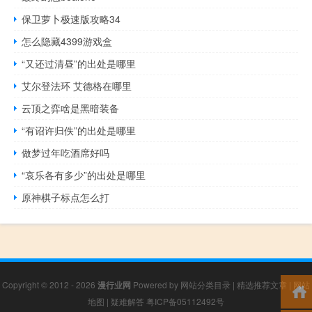
保卫萝卜极速版攻略34
怎么隐藏4399游戏盒
“又还过清昼”的出处是哪里
艾尔登法环 艾德格在哪里
云顶之弈啥是黑暗装备
“有诏许归佚”的出处是哪里
做梦过年吃酒席好吗
“哀乐各有多少”的出处是哪里
原神棋子标点怎么打
Copyright © 2012 - 2026
漫行业网
Powered by
网站分类目录
|
精选推荐文章
|
网站
地图
|
疑难解答
粤ICP备05112492号