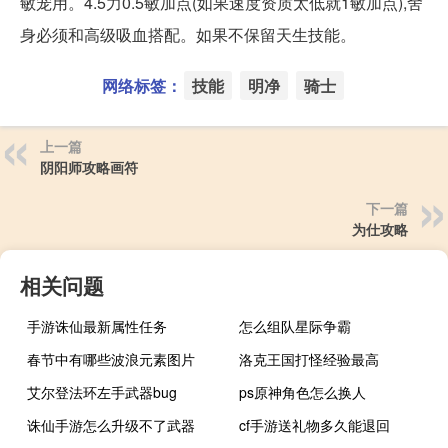
敏宠用。4.5力0.5敏加点(如果速度资质太低就1敏加点),舍
身必须和高级吸血搭配。如果不保留天生技能。
网络标签：
技能
明净
骑士
上一篇
阴阳师攻略画符
下一篇
为仕攻略
相关问题
手游诛仙最新属性任务
怎么组队星际争霸
春节中有哪些波浪元素图片
洛克王国打怪经验最高
艾尔登法环左手武器bug
ps原神角色怎么换人
诛仙手游怎么升级不了武器
cf手游送礼物多久能退回