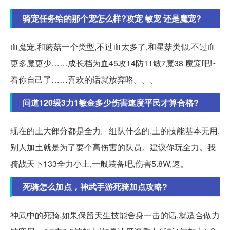
骑宠任务给的那个宠怎么样?攻宠 敏宠 还是魔宠?
血魔宠,和蘑菇一个类型,不过血太多了,和星菇类似,不过血
更多魔更少……成长档为血45攻14防11敏7魔38 魔宠吧!~
看你自己了……喜欢的话就放弃咯。。。
问道120级3力1敏金多少伤害速度平民才算合格?
现在的土大部分都是全力。组队什么的,土的技能基本无用,
别人加土就是为了要个高伤害的队员。建议你玩全力。我
骑战天下133全力小土,一般装备吧,伤害5.8W,速。
死骑怎么加点，神武手游死骑加点攻略?
神武中的死骑,如果保留天生技能舍身一击的话,就适合做力