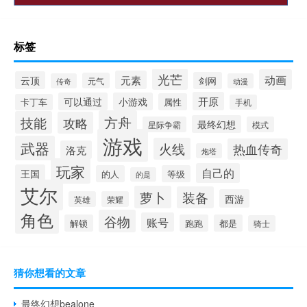
标签
光芒
动画
元素
云顶
剑网
元气
传奇
动漫
开原
可以通过
小游戏
属性
卡丁车
手机
方舟
技能
攻略
最终幻想
星际争霸
模式
游戏
武器
火线
热血传奇
洛克
炮塔
玩家
自己的
王国
的人
等级
的是
艾尔
萝卜
装备
西游
英雄
荣耀
角色
谷物
账号
解锁
跑跑
都是
骑士
猜你想看的文章
最终幻想bealone