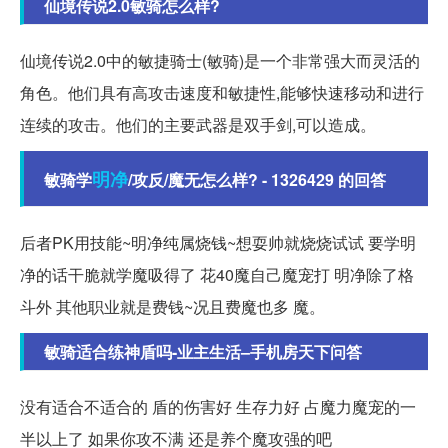
仙境传说2.0敏骑怎么样?
仙境传说2.0中的敏捷骑士(敏骑)是一个非常强大而灵活的
角色。他们具有高攻击速度和敏捷性,能够快速移动和进行
连续的攻击。他们的主要武器是双手剑,可以造成。
明净
敏骑学
/攻反/魔无怎么样? - 1326429 的回答
后者PK用技能~明净纯属烧钱~想耍帅就烧烧试试 要学明
净的话干脆就学魔吸得了 花40魔自己魔宠打 明净除了格
斗外 其他职业就是费钱~况且费魔也多 魔。
敏骑适合练神盾吗-业主生活–手机房天下问答
没有适合不适合的 盾的伤害好 生存力好 占魔力魔宠的一
半以上了 如果你攻不满 还是养个魔攻强的吧