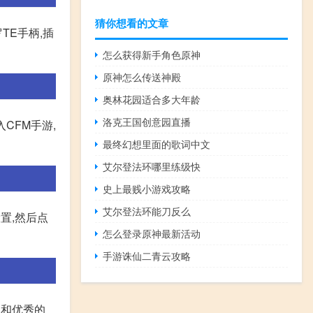
猜你想看的文章
TE手柄,插
怎么获得新手角色原神
原神怎么传送神殿
奥林花园适合多大年龄
洛克王国创意园直播
CFM手游,
最终幻想里面的歌词中文
艾尔登法环哪里练级快
史上最贱小游戏攻略
艾尔登法环能刀反么
置,然后点
怎么登录原神最新活动
手游诛仙二青云攻略
方授权和优秀的