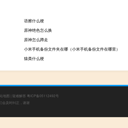
语擦什么梗
原神绝色怎么换
原神怎么蹲走
小米手机备份文件夹在哪（小米手机备份文件在哪里）
猿粪什么梗
站地图
|
疑难解答
粤ICP备05112492号
，我们会及时纠正，谢谢