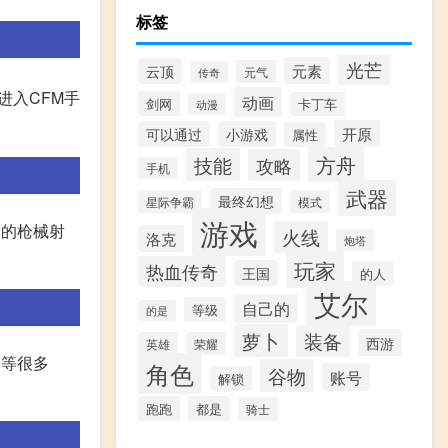
标签
光芒
元素
云顶
元气
传奇
进入CFM手
动画
剑网
卡丁车
动漫
开原
可以通过
小游戏
属性
方舟
技能
攻略
手机
武器
最终幻想
星际争霸
模式
游戏
本的枪械射
火线
洛克
炮塔
玩家
热血传奇
王国
的人
艾尔
自己的
等级
的是
萝卜
装备
西游
英雄
荣耀
!等很多
角色
谷物
账号
解锁
跑跑
都是
骑士