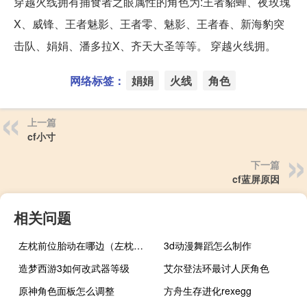
穿越火线拥有捕食者之眼属性的角色为:王者貂蝉、夜玫瑰
X、威锋、王者魅影、王者零、魅影、王者春、新海豹突
击队、娟娟、潘多拉X、齐天大圣等等。 穿越火线拥。
网络标签：
娟娟
火线
角色
上一篇
cf小寸
下一篇
cf蓝屏原因
相关问题
左枕前位胎动在哪边（左枕前位）
3d动漫舞蹈怎么制作
造梦西游3如何改武器等级
艾尔登法环最讨人厌角色
原神角色面板怎么调整
方舟生存进化rexegg