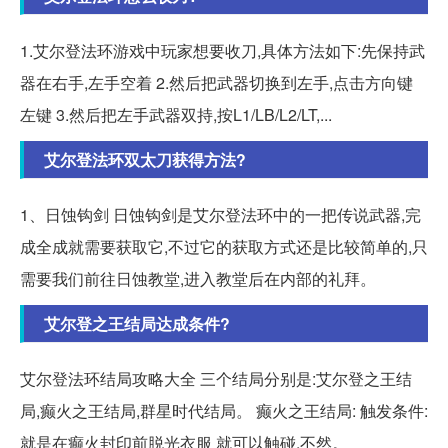
1.艾尔登法环游戏中玩家想要收刀,具体方法如下:先保持武
器在右手,左手空着 2.然后把武器切换到左手,点击方向键
左键 3.然后把左手武器双持,按L1/LB/L2/LT,...
艾尔登法环双太刀获得方法?
1、日蚀钩剑 日蚀钩剑是艾尔登法环中的一把传说武器,完
成全成就需要获取它,不过它的获取方式还是比较简单的,只
需要我们前往日蚀教堂,进入教堂后在内部的礼拜。
艾尔登之王结局达成条件?
艾尔登法环结局攻略大全 三个结局分别是:艾尔登之王结
局,癫火之王结局,群星时代结局。 癫火之王结局: 触发条件:
就是在癫火封印前脱光衣服 就可以触碰,不然。