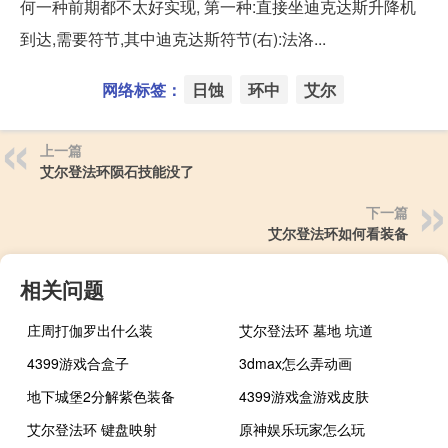
何一种前期都不太好实现, 第一种:直接坐迪克达斯升降机
到达,需要符节,其中迪克达斯符节(右):法洛...
网络标签：
日蚀
环中
艾尔
上一篇
艾尔登法环陨石技能没了
下一篇
艾尔登法环如何看装备
相关问题
庄周打伽罗出什么装
艾尔登法环 墓地 坑道
4399游戏合盒子
3dmax怎么弄动画
地下城堡2分解紫色装备
4399游戏盒游戏皮肤
艾尔登法环 键盘映射
原神娱乐玩家怎么玩